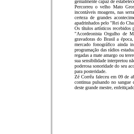
genialmente capaz de estabelece
Percorreu o velho Mato Gross
incontáveis moagens, nas serr
certeza de grandes acontecim
apadrinhados pelo "Rei do Cha
Os títulos artísticos recebid
"Acordeonista Orgulho de Ma
gravadoras do Brasil a época,
mercado fonográfico ainda in
programação das rádios estadu
regadas a mate amargo ou terer
sua sensibilidade interpretou nã
poderosa sonoridade do seu aco
para posteridade.
Zé Corrêa faleceu em 09 de a
continua pulsando no sangue 
deste grande mestre, enfeitiça