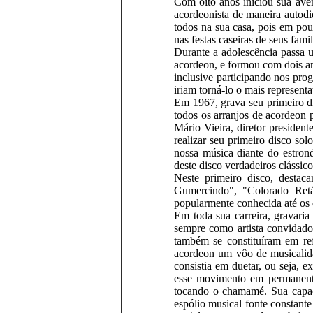
Com oito anos iniciou sua ave
acordeonista de maneira autod
todos na sua casa, pois em po
nas festas caseiras de seus fami
Durante a adolescência passa 
acordeon, e formou com dois am
inclusive participando nos pr
iriam torná-lo o mais representa
Em 1967, grava seu primeiro di
todos os arranjos de acordeon 
Mário Vieira, diretor presiden
realizar seu primeiro disco so
nossa música diante do estron
deste disco verdadeiros clássic
Neste primeiro disco, desta
Gumercindo", "Colorado Retá
popularmente conhecida até os 
Em toda sua carreira, gravar
sempre como artista convidado
também se constituíram em ref
acordeon um vôo de musicalida
consistia em duetar, ou seja, 
esse movimento em permanente
tocando o chamamé. Sua capaci
espólio musical fonte constant