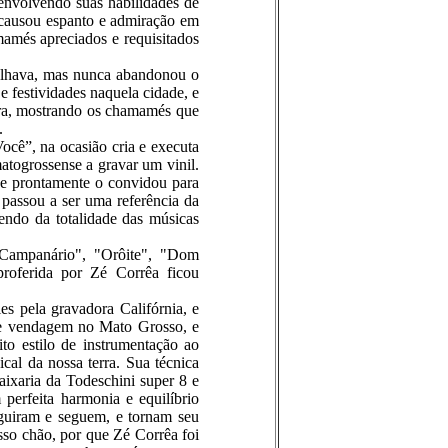
envolvendo suas habilidades de
 causou espanto e admiração em
amés apreciados e requisitados
balhava, mas nunca abandonou o
 festividades naquela cidade, e
gra, mostrando os chamamés que
.
ocê”, na ocasião cria e executa
atogrossense a gravar um vinil.
, e prontamente o convidou para
 passou a ser uma referência da
endo da totalidade das músicas
"Campanário", "Orôite", "Dom
roferida por Zé Corrêa ficou
 pela gravadora Califórnia, e
 de vendagem no Mato Grosso, e
to estilo de instrumentação ao
al da nossa terra. Sua técnica
aixaria da Todeschini super 8 e
erfeita harmonia e equilíbrio
eguiram e seguem, e tornam seu
sso chão, por que Zé Corrêa foi