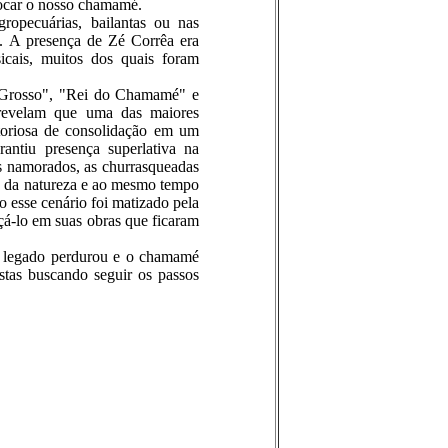
 tocar o nosso chamamé.
ropecuárias, bailantas ou nas
a. A presença de Zé Corrêa era
icais, muitos dos quais foram
to Grosso", "Rei do Chamamé" e
 revelam que uma das maiores
itoriosa de consolidação em um
antiu presença superlativa na
s namorados, as churrasqueadas
io da natureza e ao mesmo tempo
do esse cenário foi matizado pela
çá-lo em suas obras que ficaram
u legado perdurou e o chamamé
tas buscando seguir os passos