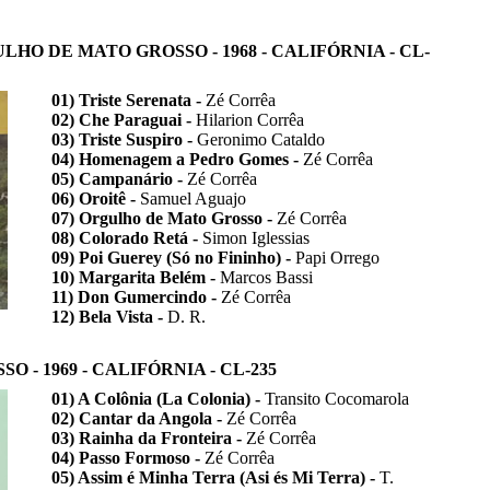
HO DE MATO GROSSO - 1968 - CALIFÓRNIA - CL-
01) Triste Serenata -
Zé Corrêa
02) Che Paraguai -
Hilarion Corrêa
03) Triste Suspiro -
Geronimo Cataldo
04) Homenagem a Pedro Gomes -
Zé Corrêa
05) Campanário -
Zé Corrêa
06) Oroitê -
Samuel Aguajo
07) Orgulho de Mato Grosso -
Zé Corrêa
08) Colorado Retá -
Simon Iglessias
09) Poi Guerey (Só no Fininho) -
Papi Orrego
10) Margarita Belém -
Marcos Bassi
11) Don Gumercindo -
Zé Corrêa
12) Bela Vista -
D. R.
 - 1969 - CALIFÓRNIA - CL-235
01) A Colônia (La Colonia) -
Transito Cocomarola
02) Cantar da Angola -
Zé Corrêa
03) Rainha da Fronteira -
Zé Corrêa
04) Passo Formoso -
Zé Corrêa
05) Assim é Minha Terra (Asi és Mi Terra) -
T.