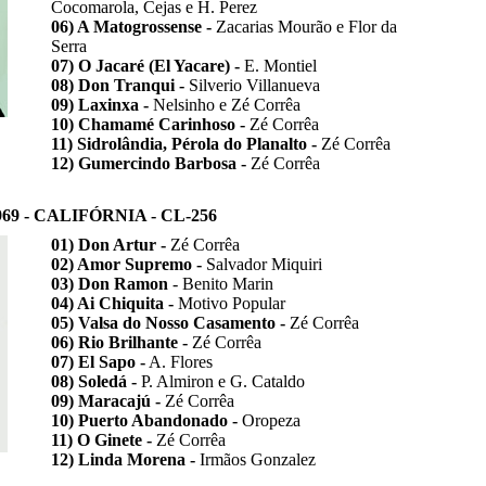
Cocomarola, Cejas e H. Perez
06) A Matogrossense -
Zacarias Mourão e Flor da
Serra
07) O Jacaré (El Yacare) -
E. Montiel
08) Don Tranqui -
Silverio Villanueva
09) Laxinxa -
Nelsinho e Zé Corrêa
10) Chamamé Carinhoso -
Zé Corrêa
11) Sidrolândia, Pérola do Planalto -
Zé Corrêa
12) Gumercindo Barbosa -
Zé Corrêa
9 - CALIFÓRNIA - CL-256
01) Don Artur -
Zé Corrêa
02) Amor Supremo -
Salvador Miquiri
03) Don Ramon
- Benito Marin
04) Ai Chiquita -
Motivo Popular
05) Valsa do Nosso Casamento -
Zé Corrêa
06) Rio Brilhante -
Zé Corrêa
07) El Sapo -
A. Flores
08) Soledá -
P. Almiron e G. Cataldo
09) Maracajú -
Zé Corrêa
10) Puerto Abandonado -
Oropeza
11) O Ginete -
Zé Corrêa
12) Linda Morena -
Irmãos Gonzalez