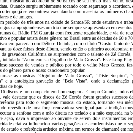
ntura musical no acordeon de 80 baixos de seu irmão mais velho, des
idata. Quando surgiu subitamente tocando com segurança o acordeon,
uco tempo já se encontrava executando com maestria os inúmeros cham
liares e de amigos.
um período de três anos na cidade de Santos/SP, onde estudava e tra
igos campograndenses um trio que sempre se apresentava em eventos e
ogramas da Rádio FM Guarujá com frequente regularidade, e via de re
tivo e popular artista deste gênero no Brasil entre as décadas de 60 e 70
sco em parceria com Délio e Delinha, com o título “Gosto Tanto de V
para as doze faixas deste álbum, sendo então o primeiro acordeonista m
te da gravadora Califórnia se surpreendeu com o talento de Zé Corrêa
lo, intitulado “Acordeonista Orgulho de Mato Grosso”. Este Long Play
doso sucesso de vendas e público por todo o velho Mato Grosso, faz
os do gênero para o nosso cancioneiro popular.
caram-se as músicas "Orgulho de Mato Grosso", "Triste Suspiro", 
" e a antológica gravação de "Bela Vista", onde a declamação p
dias de hoje.
ia 16 discos e um compacto em homenagem a Campo Grande, todos eles
, vale destacar que os discos de Zé Corrêa foram grandes sucessos
erência para todo o segmento musical do estado, tornando seu inédi
de revestido de uma força renovadora sem igual para a tradição music
executar a sanfona com a mão direita no teclado e a mão esquerda na b
 ação, dava a impressão ao ouvinte de serem dois instrumentos em p
dade criativa influenciou várias gerações de acordeonistas que o s
e de estudo e referência artística máxima em termos de chamamé em no