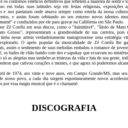
r os contornos estéticos definitivos que refletem a maneira de sentir e
o em todas suas latitudes seja em festas religiosas, exposições ag
as e nos pantanais onde atuava sempre como estrela da nossa cultur
entos, e assim foram orbitando no seu entorno novos talentos mus
mamé" e conduzidos por ele para gravar na Califórnia em São Paulo.
os por Zé Corrêa em seus discos, como o "Inimitável", "Ídolo de Ma
to Grosso", representaram a grandiosidade de sua carreira, pois
 tinha nesse artista verdadeiramente matogrossense uma estratégia v
explorado. O apelo popular da musicalidade de Zé Corrêa lhe gar
ais, assim o sentimento de suas melodias embalou o romance de joven
é, os bailes de chão batido com tiro e sapukay que ecoavam no mistér
o só as alegrias mas também as tristezas da vida e luta de sua gente, to
rdeon que cativou corações e mentes, e que agora só poderemos alcan
bril de 1974, aos vinte e nove anos, em Campo Grande/MS, mas se
de nosso povo, a cada dia surgem espontaneamente novos acordeonis
dos por essa magia musical que é o chamamé.
DISCOGRAFIA